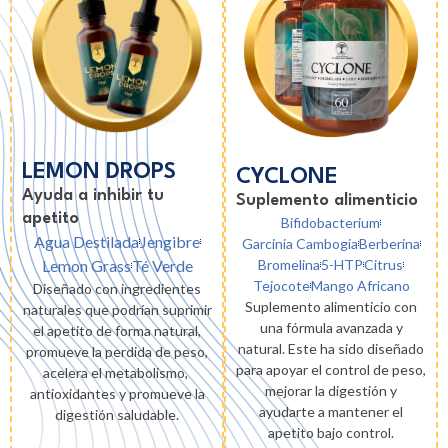
LEMON DROPS
CYCLONE
Ayuda a inhibir tu
Suplemento alimenticio
apetito
Bifidobacterium
Agua Destilada
Jengibre
Garcinia Cambogia
Berberina
Bromelina
5-HTP
Citrus
Lemon Grass
Té Verde
Tejocote
Mango Africano
Diseñado con ingredientes
Suplemento alimenticio con
naturales que podrían suprimir
una fórmula avanzada y
el apetito de forma natural,
natural. Este ha sido diseñado
promueve la perdida de peso,
para apoyar el control de peso,
acelera el metabolismo,
mejorar la digestión y
antioxidantes y promueve la
ayudarte a mantener el
digestión saludable.
apetito bajo control.