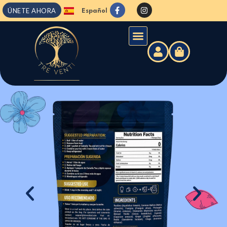
ÚNETE AHORA
Español
English
Camellia Tea