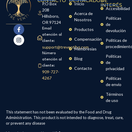
CONTACTO
DESTACADOS
DE
P.O Box
Inicio
INTERÉS
Accesibilidad
208
Acerca de
Hillsboro,
Políticas
Nosotros
OR 97124
de
Email
Productos
devolución
atención al
Compensación
Políticas de
cliente:
procedimient
support@treventihq.com
Membresias
Número
Políticas
Blog
atención al
de
cliente:
Contacto
privacidad
909-727-
4267
Políticas
de envío
Términos
de uso
This statement has not been evaluated by the Food and Drug
Administration. This product is not intended to diagnose, treat, cure,
or prevent any disease