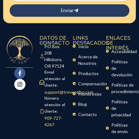
Enviar
DATOS DE
LINKS
ENLACES
CONTACTO
DESTACADOS
DE
P.O Box
Inicio
INTERÉS
Accesibilidad
208
Acerca de
Hillsboro,
Políticas
Nosotros
OR 97124
de
Email
Productos
devolución
atención al
Compensación
Políticas de
cliente:
procedimient
support@treventihq.com
Membresias
Número
Políticas
Blog
atención al
de
cliente:
Contacto
privacidad
909-727-
4267
Políticas
de envío